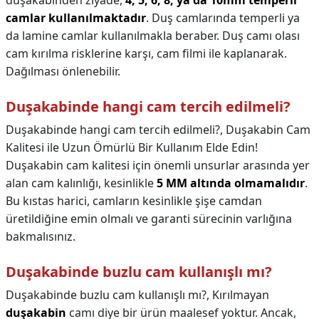
duşakabinden ziyade,
4, 5, 6, 8, ya da 10mm temperli
camlar kullanılmaktadır
. Duş camlarında temperli ya
da lamine camlar kullanılmakla beraber. Duş camı olası
cam kırılma risklerine karşı, cam filmi ile kaplanarak.
Dağılması önlenebilir.
Duşakabinde hangi cam tercih edilmeli?
Duşakabinde hangi cam tercih edilmeli?,
Duşakabin Cam
Kalitesi ile Uzun Ömürlü Bir Kullanım Elde Edin!
Duşakabin cam kalitesi için önemli unsurlar arasında yer
alan cam kalınlığı, kesinlikle
5 MM altında olmamalıdır
.
Bu kıstas harici, camların kesinlikle şişe camdan
üretildiğine emin olmalı ve garanti sürecinin varlığına
bakmalısınız.
Duşakabinde buzlu cam kullanışlı mı?
Duşakabinde buzlu cam kullanışlı mı?,
Kırılmayan
duşakabin
camı diye bir ürün maalesef yoktur. Ancak,