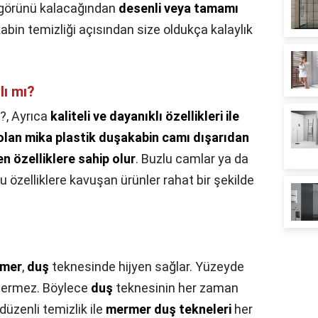
e görünü kalacağından
desenli veya tamamı
bin temizliği açısından size oldukça kalaylık
lı mı?
?,
Ayrıca
kaliteli ve dayanıklı özellikleri ile
 olan mika plastik duşakabin camı dışarıdan
n özelliklere sahip olur
. Buzlu camlar ya da
özelliklere kavuşan ürünler rahat bir şekilde
mer
,
duş
teknesinde hijyen sağlar. Yüzeyde
 vermez. Böylece
duş
teknesinin her zaman
düzenli temizlik ile
mermer duş tekneleri
her