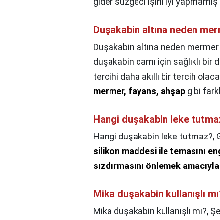
gider süzgeci işini iyi yapmamış s
Duşakabin altına neden merm
Duşakabin altına neden mermer ya
duşakabin camı için sağlıklı bir
tercihi daha akıllı bir tercih ola
mermer, fayans, ahşap
gibi fark
Hangi duşakabin leke tutma
Hangi duşakabin leke tutmaz?,
silikon maddesi ile temasını en
sızdırmasını önlemek amacıyla 
Mika duşakabin kullanışlı mı
Mika duşakabin kullanışlı mı?,
Şe