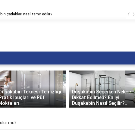
‹
in çatlakları nasıl tamir edilir?
Duşakabin Teknesi Temizliği:
Duşakabin Seçerken Nelere
Pratik İpuçları ve Püf
Dikkat Edilmeli? En İyi
Noktaları
Duşakabin Nasıl Seçilir?..
olur mu?