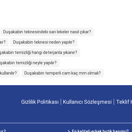
Duşakabin teknesindeki sarı lekeler nasıl çıkar?
er?
Duşakabin teknesi neden yapılır?
akabin temizliği hangi deterjanla yıkanır?
şakabin temizliği neyle yapılır?
ullanılır?
Duşakabin temperli cam kaç mm olmalı?
Gizlilik Politikası
Kullanıcı Sözleşmesi
Teklif 
rur?
En kaliteli erkek butik hangisi?