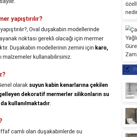
ayılır.
er yapıştırılır?
pıştırılır?,
Oval duşakabin modellerinde
 dayanak noktası gerekli olacağı için mermer
caktır. Duşakabin modellerinin zemini için
karo,
lı malzemeler kullanabilirsiniz.
P
z?
Genel olarak
suyun kabin kenarlarına çekilen
gelleyen dekoratif mermerler silikonların su
da kullanılmaktadır
.
?
ffaf camlı olan duşakabinlerde su