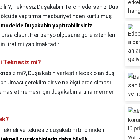
ılır?,
Teknesiz Duşakabin Tercih ederseniz, Duş
rt ölçüde yaptırma mecburiyetinden kurtulmuş
 modelde Duşakabin yaptırabilirsiniz
.
lursa olsun, Her banyo ölçüsüne göre istenilen
n üretimi yapılmaktadır.
yi Teknesiz mi?
eknesiz mi?,
Duşa kabin yerleştirilecek olan duş
onulması gereklimidir ve ne ölçülerde olması
 temas etmemesi için duşakabin altına mermer
ek?
,
Tekneli ve teknesiz duşakabini birbirinden
k
tekneli duşakabinlerin daha büyük