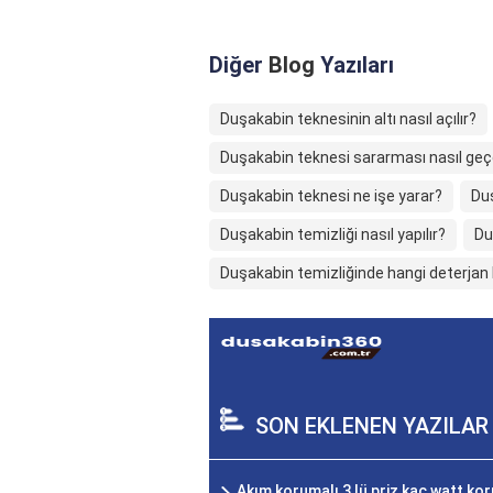
Diğer
Blog
Yazıları
Duşakabin teknesinin altı nasıl açılır?
Duşakabin teknesi sararması nasıl geç
Duşakabin teknesi ne işe yarar?
Duş
Duşakabin temizliği nasıl yapılır?
Du
Duşakabin temizliğinde hangi deterjan k
SON EKLENEN YAZILAR
Akım korumalı 3 lü priz kaç watt ko