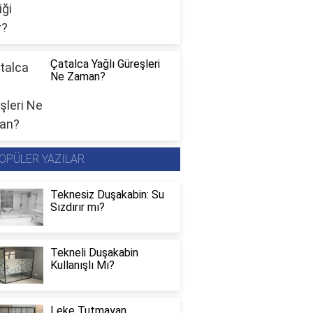
Çatalca Yağlı Güreşleri
Ne Zaman?
OPÜLER YAZILAR
Teknesiz Duşakabin: Su
Sızdırır mı?
Tekneli Duşakabin
Kullanışlı Mı?
Leke Tutmayan