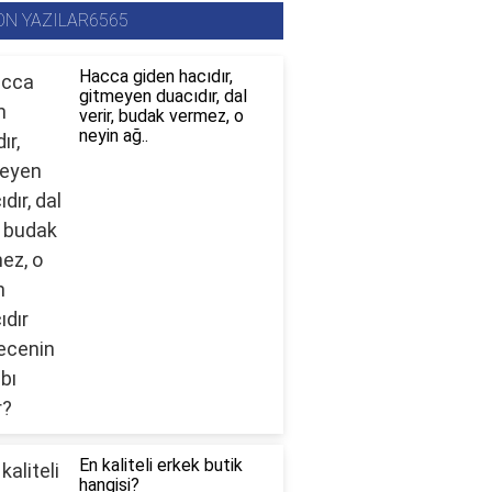
ON YAZILAR6565
Hacca giden hacıdır,
gitmeyen duacıdır, dal
verir, budak vermez, o
neyin ağ..
En kaliteli erkek butik
hangisi?