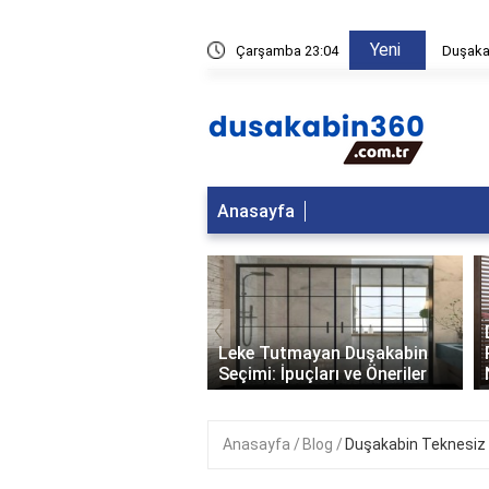
Yeni
fları kiradan düşebilir?
Çarşamba 23:04
Duşakab
Anasayfa
‹
i Duşakabin Kullanışlı
Leke Tutmayan Duşakabin
Seçimi: İpuçları ve Öneriler
Anasayfa
Blog
Duşakabin Teknesiz 