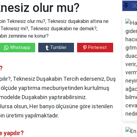
nesiz olur mu?
S
in Teknesiz olur mu?, Teknesiz duşakabin altına ne
yi Teknesiz mi?, Teknesiz duşakabin ne demek?,
abin zeminine ne konur?
Whatsapp
Tumbler
Pinterest
?
pılır?, Teknesiz Duşakabin Tercih ederseniz, Duş
rt ölçüde yaptırma mecburiyetinden kurtulmuş
modelde Duşakabin yaptırabilirsiniz.
lursa olsun, Her banyo ölçüsüne göre istenilen
n üretimi yapılmaktadır.
 yapılır?