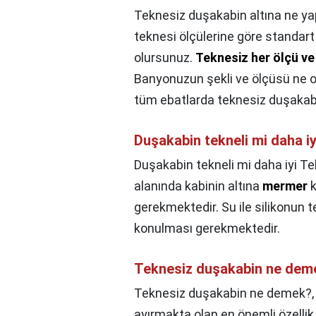
Teknesiz duşakabin altına ne yap
teknesi ölçülerine göre standa
olursunuz.
Teknesiz her ölçü ve
Banyonuzun şekli ve ölçüsü ne o
tüm ebatlarda teknesiz duşakabi
Duşakabin tekneli mi daha i
Duşakabin tekneli mi daha iyi T
alanında kabinin altına
mermer
k
gerekmektedir. Su ile silikonun
konulması gerekmektedir.
Teknesiz duşakabin ne dem
Teknesiz duşakabin ne demek?
ayırmakta olan en önemli özelli