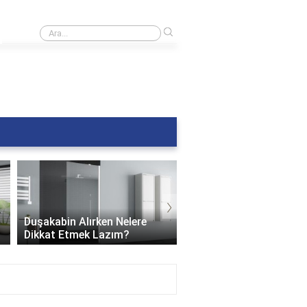
›
Banyoda siyah küf nasıl temizlenir?
›
Duşakabin Alırken Nelere
Teknesiz Duşakabin: S
Dikkat Etmek Lazım?
Sızdırır mı?