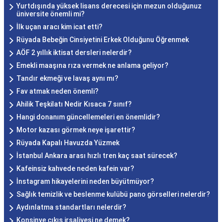
Yurtdışında yüksek lisans derecesi için mezun olduğunuz
üniversite önemli mi?
İlk uçan aracı kim icat etti?
Rüyada Bebeğin Cinsiyetini Erkek Olduğunu Öğrenmek
AÖF 2 yıllık iktisat dersleri nelerdir?
Emekli maaşına rıza vermek ne anlama geliyor?
Tandır ekmeği ve lavaş aynı mı?
Fav atmak neden önemli?
Ahilik Teşkilatı Nedir Kısaca 7 sınıf?
Hangi donanım güncellemeleri en önemlidir?
Motor kazası görmek neye işarettir?
Rüyada Kapalı Havuzda Yüzmek
İstanbul Ankara arası hızlı tren kaç saat sürecek?
Kafeinsiz kahvede neden kafein var?
İnstagram hikayelerini neden büyütmüyor?
Sağlık temizlik ve beslenme kulübü pano görselleri nelerdir?
Aydınlatma standartları nelerdir?
Konsinye çıkış irsaliyesi ne demek?