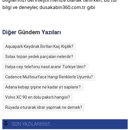
bilgilerinizi derinleştirmenize olanak tanırken, bu tür
bilgi ve deneyler, dusakabin360.com.tr gibi
Diğer
Gündem
Yazıları
Aquapark Kaydırak Botları Kaç Kişilik?
Solax tırpan yedek parçaları nelerdir?
İtalya cep telefonu nasıl aranır Türkiye'den?
Cadence Multisurface Hangi Renklerle Uyumlu?
Adana kebap şişine ne kadar et saplanır?
Volvo XC 90 en dolu paketi hangisi?
Rüyada oturarak idrar yapmak ne demek?
SON YAZILAR6565