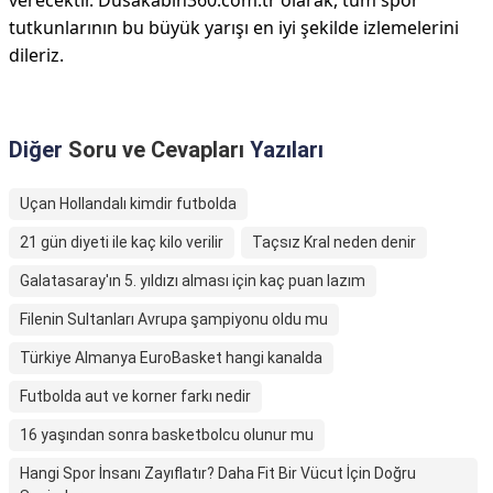
verecektir. Düsakabin360.com.tr olarak, tüm spor
tutkunlarının bu büyük yarışı en iyi şekilde izlemelerini
dileriz.
Diğer
Soru ve Cevapları
Yazıları
Uçan Hollandalı kimdir futbolda
21 gün diyeti ile kaç kilo verilir
Taçsız Kral neden denir
Galatasaray'ın 5. yıldızı alması için kaç puan lazım
Filenin Sultanları Avrupa şampiyonu oldu mu
Türkiye Almanya EuroBasket hangi kanalda
Futbolda aut ve korner farkı nedir
16 yaşından sonra basketbolcu olunur mu
Hangi Spor İnsanı Zayıflatır? Daha Fit Bir Vücut İçin Doğru