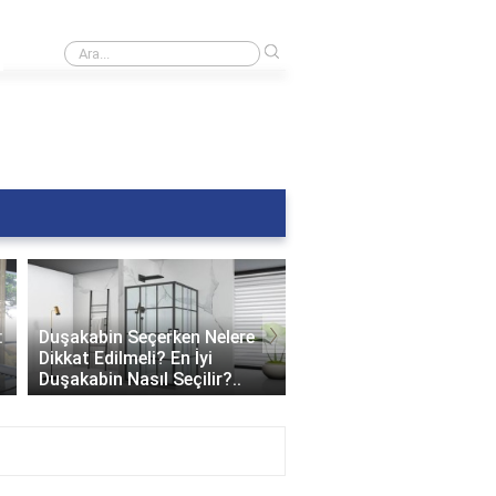
›
Banyoda siyah küf nasıl temizlenir?
›
Duşakabin Alırken Nelere
Teknesiz Duşakabin: S
Dikkat Etmek Lazım?
Sızdırır mı?