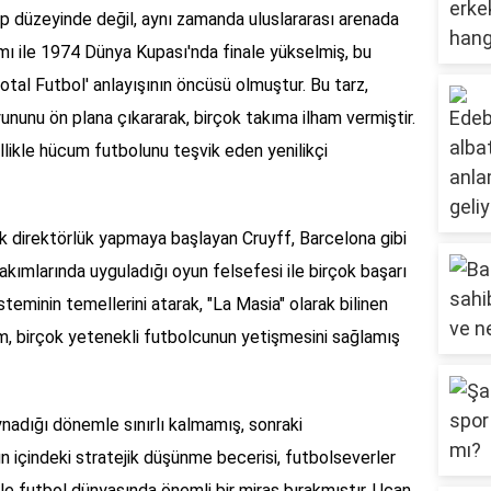
lüp düzeyinde değil, aynı zamanda uluslararası arenada
ımı ile 1974 Dünya Kupası'nda finale yükselmiş, bu
otal Futbol' anlayışının öncüsü olmuştur. Bu tarz,
ununu ön plana çıkararak, birçok takıma ilham vermiştir.
llikle hücum futbolunu teşvik eden yenilikçi
ik direktörlük yapmaya başlayan Cruyff, Barcelona gibi
kımlarında uyguladığı oyun felsefesi ile birçok başarı
steminin temellerini atarak, "La Masia" olarak bilinen
em, birçok yetenekli futbolcunun yetişmesini sağlamış
nadığı dönemle sınırlı kalmamış, sonraki
un içindeki stratejik düşünme becerisi, futbolseverler
le futbol dünyasında önemli bir miras bırakmıştır. Uçan