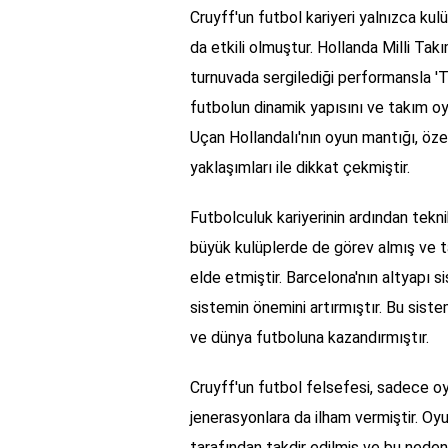
Cruyff'un futbol kariyeri yalnızca ku
da etkili olmuştur. Hollanda Milli Tak
turnuvada sergilediği performansla 'T
futbolun dinamik yapısını ve takım oy
Uçan Hollandalı'nın oyun mantığı, öze
yaklaşımları ile dikkat çekmiştir.
Futbolculuk kariyerinin ardından tekn
büyük kulüplerde de görev almış ve ta
elde etmiştir. Barcelona'nın altyapı si
sistemin önemini artırmıştır. Bu sist
ve dünya futboluna kazandırmıştır.
Cruyff'un futbol felsefesi, sadece oy
jenerasyonlara da ilham vermiştir. Oy
tarafından takdir edilmiş ve bu neden