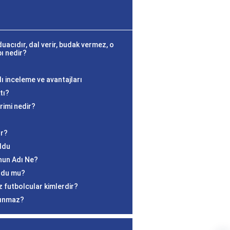
uacıdır, dal verir, budak vermez, o
ı nedir?
?
ı inceleme ve avantajları
tı?
rimi nedir?
ır?
ldu
nun Adı Ne?
ldu mu?
 futbolcular kimlerdir?
lınmaz?