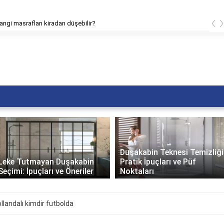
‹
in çatlakları nasıl tamir edilir?
Duşakabin Teknesi Temizliği:
Duşakabin Seçerken Nelere
Pratik İpuçları ve Püf
Dikkat Edilmeli? En İyi
Noktaları
Duşakabin Nasıl Seçilir?..
llandalı kimdir futbolda