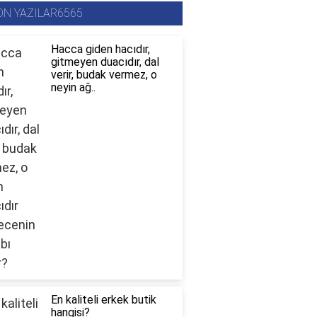
ON YAZILAR6565
Hacca giden hacıdır,
gitmeyen duacıdır, dal
verir, budak vermez, o
neyin ağ..
En kaliteli erkek butik
hangisi?