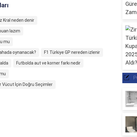
ları
z Kral neden denir
 puan lazım
du mu
sahada oynanacak?
F1 Türkiye GP nereden izlenir
alda
Futbolda aut ve korner farkı nedir
 mu
P
ir Vücut İçin Doğru Seçimler