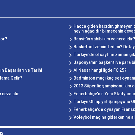
Hacca giden hacıdır, gitmeyen d
neyin ağacıdır bilmecenin cevab
yor?
Banvit'in sahibi kim ve nerelidir
Basketbol zemini led mi? Detayl
Türkiye'de ofsayt ne zaman çık
Japonya'nın başkenti ve para bi
ın Başarıları ve Tarihi
Al Nassr hangi ligde FC 25?
lama Gelir?
Badminton maçı kaç set oynan
2013 Süper lig şampiyonu kim o
 ceza alır
Fenerbahçe'nin Yeni Stadyumu
Türkiye Olimpiyat Şampiyonu O
Fenerbahçe'de oynayan Fransız
?
Voleybol maçına giderken ne a
R