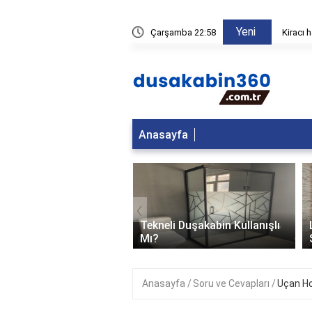
Yeni
fları kiradan düşebilir?
Çarşamba 22:58
Duşakab
Anasayfa
‹
i Duşakabin Kullanışlı
Leke Tutmayan Duşakabin
Seçimi: İpuçları ve Öneriler
Anasayfa
Soru ve Cevapları
Uçan Ho