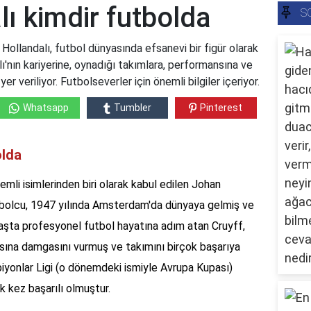
ı kimdir futbolda
S
Hollandalı, futbol dünyasında efsanevi bir figür olarak
ı'nın kariyerine, oynadığı takımlara, performansına ve
er veriliyor. Futbolseverler için önemli bilgiler içeriyor.
Whatsapp
Tumbler
Pinterest
olda
nemli isimlerinden biri olarak kabul edilen Johan
utbolcu, 1947 yılında Amsterdam'da dünyaya gelmiş ve
 yaşta profesyonel futbol hayatına adım atan Cruyff,
yasına damgasını vurmuş ve takımını birçok başarıya
piyonlar Ligi (o dönemdeki ismiyle Avrupa Kupası)
 kez başarılı olmuştur.