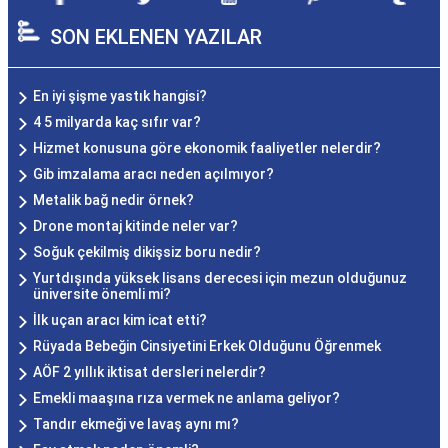
SON EKLENEN YAZILAR
En iyi şişme yastık hangisi?
4 5 milyarda kaç sıfır var?
Hizmet konusuna göre ekonomik faaliyetler nelerdir?
Gib imzalama aracı neden açılmıyor?
Metalik bağ nedir örnek?
Drone montaj kitinde neler var?
Soğuk çekilmiş dikişsiz boru nedir?
Yurtdışında yüksek lisans derecesi için mezun olduğunuz
üniversite önemli mi?
İlk uçan aracı kim icat etti?
Rüyada Bebeğin Cinsiyetini Erkek Olduğunu Öğrenmek
AÖF 2 yıllık iktisat dersleri nelerdir?
Emekli maaşına rıza vermek ne anlama geliyor?
Tandır ekmeği ve lavaş aynı mı?