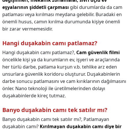
değişimleri, mekanik zorlamalar, sivri uçlu ev
eşyalarının şiddetli çarpması
gibi durumlarda da cam
patlaması veya kırılması meydana gelebilir. Buradaki en
önemli husus, camın kırılma durumunda kişiye önemli
bir zarar vermemesidir.
Hangi duşakabin camı patlamaz?
Hangi duşakabin camı patlamaz?,
Cam güvenlik filmi
öncelikle kişi ya da kurumların ev, işyeri ve araçlarında
her türlü darbe, patlama kurşun v.b. tehlike arz eden
unsurlara güvenlik koridoru oluşturur. Duşakabinlerin
darbe sonucu patlamasını ve cam kırıklarının dağılmasını
önler. Nano teknoloji ile üretilmelerinden dolayı
duşakabinlerde kireç tutmaz.
Banyo duşakabin camı tek satılır mı?
Banyo duşakabin camı tek satılır mı?,
Patlamayan
duşakabin camı?
Kırılmayan duşakabin camı diye bir